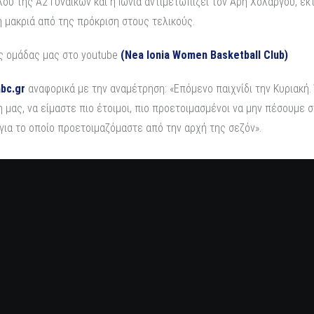
υ της Α2 Γυναικών και η Ιωνία αντιμετωπίζει τον Άρη Χολαργού, εκ
ίκη μακριά από της πρόκριση στους τελικούς.
ης ομάδας μας στο youtube
(Nea Ionia Women Basketball Club)
bc.gr
αναφορικά με την αναμέτρηση: «Επόμενο παιχνίδι την Κυριακή.
 μας, να είμαστε πιο έτοιμοι, πιο προετοιμασμένοι να μην πέσουμε 
για το οποίο προετοιμαζόμαστε από την αρχή της σεζόν».