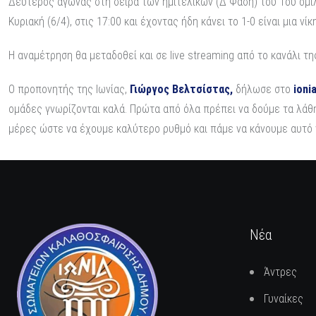
Δεύτερος αγώνας στη σειρά των ημιτελικών (Δ Φάση) του 1ου ομίλο
Κυριακή (6/4), στις 17:00 και έχοντας ήδη κάνει το 1-0 είναι μια ν
Η αναμέτρηση θα μεταδοθεί και σε live streaming από το κανάλι τ
Ο προπονητής της Ιωνίας,
Γιώργος Βελτσίστας,
δήλωσε στο
ionia
ομάδες γνωρίζονται καλά. Πρώτα από όλα πρέπει να δούμε τα λάθη
μέρες ώστε να έχουμε καλύτερο ρυθμό και πάμε να κάνουμε αυτό 
Νέα
Άντρες
Γυναίκες