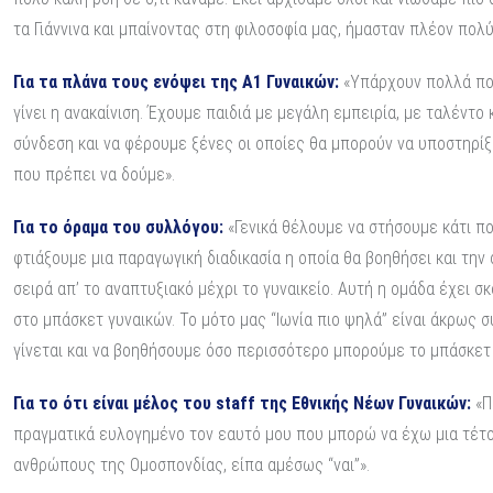
τα Γιάννινα και μπαίνοντας στη φιλοσοφία μας, ήμασταν πλέον πολύ
Για τα πλάνα τους ενόψει της Α1 Γυναικών:
«Υπάρχουν πολλά που
γίνει η ανακαίνιση. Έχουμε παιδιά με μεγάλη εμπειρία, με ταλέντο
σύνδεση και να φέρουμε ξένες οι οποίες θα μπορούν να υποστηρίξ
που πρέπει να δούμε».
Για το όραμα του συλλόγου:
«Γενικά θέλουμε να στήσουμε κάτι πο
φτιάξουμε μια παραγωγική διαδικασία η οποία θα βοηθήσει και την ο
σειρά απ’ το αναπτυξιακό μέχρι το γυναικείο. Αυτή η ομάδα έχει
στο μπάσκετ γυναικών. Το μότο μας “Ιωνία πιο ψηλά” είναι άκρως
γίνεται και να βοηθήσουμε όσο περισσότερο μπορούμε το μπάσκετ 
Για το ότι είναι μέλος του
staff της Εθνικής Νέων Γυναικών:
«Π
πραγματικά ευλογημένο τον εαυτό μου που μπορώ να έχω μια τέτοια
ανθρώπους της Ομοσπονδίας, είπα αμέσως “ναι”».