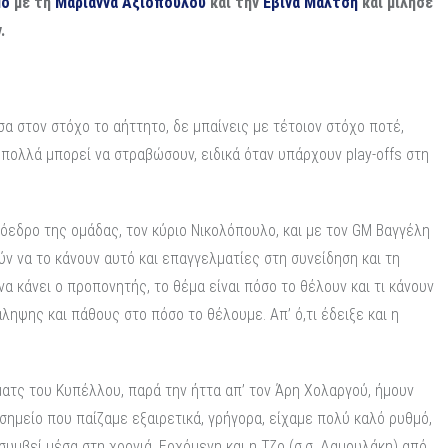
io
με τη
Μαριάννα Αξιοπούλου
και την
Εβίνα Μάλτση
και μίλησε
.
σα στον στόχο το αήττητο, δε μπαίνεις με τέτοιον στόχο ποτέ,
 πολλά μπορεί να στραβώσουν, ειδικά όταν υπάρχουν play-offs στη
ρόεδρο της ομάδας, τον κύριο Νικολόπουλο, και με τον GM Βαγγέλη
ν να το κάνουν αυτό και επαγγελματίες στη συνείδηση και τη
να κάνει ο προπονητής, το θέμα είναι πόσο το θέλουν και τι κάνουν
ηψης και πάθους στο πόσο το θέλουμε. Απ’ ό,τι έδειξε και η
ματς του Κυπέλλου, παρά την ήττα απ’ τον Άρη Χολαργού, ήμουν
σημείο που παίζαμε εξαιρετικά, γρήγορα, είχαμε πολύ καλό ρυθμό,
 συμβεί μέσα στη χρονιά. Ερχόμενη και η Τζο (σ.σ. Δαμουλάκη) από