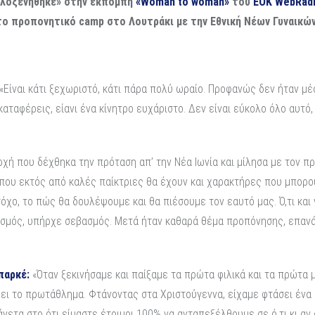
λοξενήθηκε» στην εκπομπή
«
Woman
to
woman
»
του
EOK
WebRad
α το προπονητικό
camp
στο Λουτράκι με την Εθνική Νέων Γυναικών
«Είναι κάτι ξεχωριστό, κάτι πάρα πολύ ωραίο. Προφανώς δεν ήταν μέ
αταφέρεις, είανι ένα κίνητρο ευχάριστο. Δεν είναι εύκολο όλο αυτό,
ρχή που δέχθηκα την πρόταση απ’ την Νέα Ιωνία και μίλησα με τον π
 που εκτός από καλές παίκτριες θα έχουν και χαρακτήρες που μπορού
όχο, το πώς θα δουλέψουμε και θα πιέσουμε τον εαυτό μας. Ό,τι και 
ισμός, υπήρχε σεβασμός. Μετά ήταν καθαρά θέμα προπόνησης, επανάλ
 παρκέ:
«Όταν ξεκινήσαμε και παίξαμε τα πρώτα φιλικά και τα πρώτα 
ει το πρωτάθλημα. Φτάνοντας στα Χριστούγεννα, είχαμε φτάσει ένα 
 άνετα στο ότι είμαστε έτοιμοι 100% να ανταπεξέλθουμε σε ό,τι κι αν