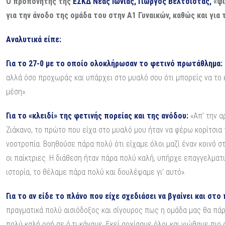
Ο προπονητής της
ΕΣΚΔ Νέας Ιωνίας, Γιώργος Βελτσίστας,
«φι
για την άνοδο της ομάδα του στην Α1 Γυναικών, καθώς και γι
Αναλυτικά είπε:
Για το 27-0 με το οποίο ολοκλήρωσαν το φετινό πρωτάθλημα:
αλλά όσο προχωράς και υπάρχει στο μυαλό σου ότι μπορείς να το κ
μέση».
Για το «κλειδί» της φετινής πορείας και της ανόδου:
«Απ’ την α
Ζιάκανο, το πρώτο που είχα στο μυαλό μου ήταν να φέρω κορίτσια
νοοτροπία. Βοηθούσε πάρα πολύ ότι είχαμε όλοι μαζί έναν κοινό στ
οι παίκτριες. Η διάθεση ήταν πάρα πολύ καλή, υπήρχε επαγγελματ
ιστορία, το θέλαμε πάρα πολύ και δουλέψαμε γι’ αυτό».
Για το αν είδε το πλάνο που είχε σχεδιάσει να βγαίνει και στο
πραγματικά πολύ αισιόδοξος και σίγουρος πως η ομάδα μας θα πάρ
πολύ καλή ροή σε ό,τι κάναμε. Εκεί αρχίσαμε όλοι και νιώθαμε πιο