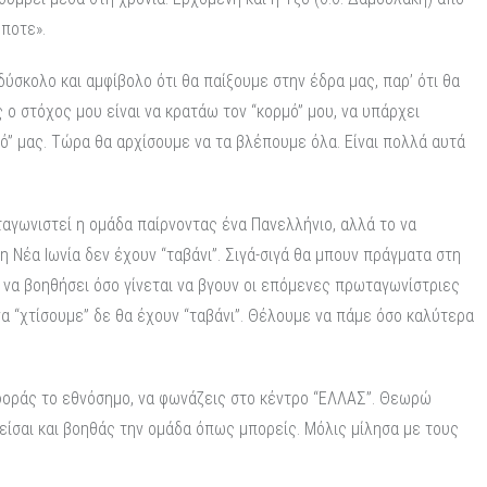
ήποτε».
σκολο και αμφίβολο ότι θα παίξουμε στην έδρα μας, παρ’ ότι θα
 ο στόχος μου είναι να κρατάω τον “κορμό” μου, να υπάρχει
ό” μας. Τώρα θα αρχίσουμε να τα βλέπουμε όλα. Είναι πολλά αυτά
ωταγωνιστεί η ομάδα παίρνοντας ένα Πανελλήνιο, αλλά το να
τη Νέα Ιωνία δεν έχουν “ταβάνι”. Σιγά-σιγά θα μπουν πράγματα στη
 να βοηθήσει όσο γίνεται να βγουν οι επόμενες πρωταγωνίστριες
α “χτίσουμε” δε θα έχουν “ταβάνι”. Θέλουμε να πάμε όσο καλύτερα
α φοράς το εθνόσημο, να φωνάζεις στο κέντρο “ΕΛΛΑΣ”. Θεωρώ
λείσαι και βοηθάς την ομάδα όπως μπορείς. Μόλις μίλησα με τους