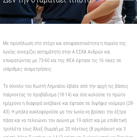
Με προσήλωση στο στόχο και αποφασιστικότητα η πορεία της
Ιωνίας συνεχίζει ασταμάτητη στην Α ΕΣΚΑ Ανδρών και
επικρατώντας με 73-60 και της ΦΕΑ έφτασε τις 16 νίκες σε
ισάριθμες αναμετρήσεις.
Το σύνολο του Κωστή Λημναίου έβαλε από την αρχή τις βάσεις
παίρνοντας το προβάδισμα (18-14) και όσο κυλούσε το πρώτο
ημίχρονο η διαφορά ανέβαινε και έφτασε σε διψήφιο νούμερο (28-
43). Η μπάλα κυκλοφορούσε με την Ιωνία να βρίσκει την έξτρα
πάσα και να τελειώνει τον αγώνα με 19 ασίστ και με επιθετική
τριπλέτα τους Άλεξ Θωμαή με 20 πόντους (8 ριμπάουντ και 3