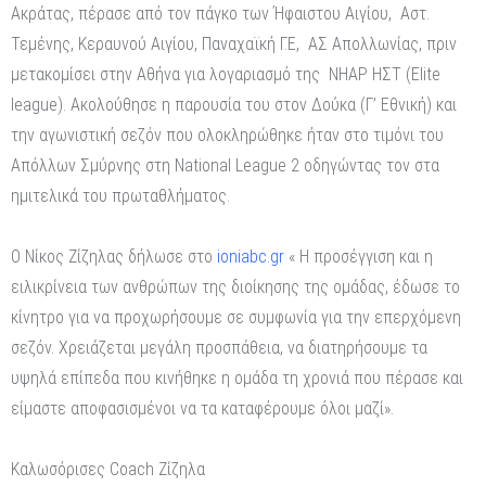
Ακράτας, πέρασε από τον πάγκο των Ήφαιστου Αιγίου, Αστ.
Τεμένης, Κεραυνού Αιγίου, Παναχαϊκή Γ.Ε, ΑΣ Απολλωνίας, πριν
μετακομίσει στην Αθήνα για λογαριασμό της ΝΗΑΡ ΗΣΤ (Elite
league). Ακολούθησε η παρουσία του στον Δούκα (Γ’ Εθνική) και
την αγωνιστική σεζόν που ολοκληρώθηκε ήταν στο τιμόνι του
Απόλλων Σμύρνης στη National League 2 οδηγώντας τον στα
ημιτελικά του πρωταθλήματος.
Ο Νίκος Ζίζηλας δήλωσε στο
ioniabc.gr
« Η προσέγγιση και η
ειλικρίνεια των ανθρώπων της διοίκησης της ομάδας, έδωσε το
κίνητρο για να προχωρήσουμε σε συμφωνία για την επερχόμενη
σεζόν. Χρειάζεται μεγάλη προσπάθεια, να διατηρήσουμε τα
υψηλά επίπεδα που κινήθηκε η ομάδα τη χρονιά που πέρασε και
είμαστε αποφασισμένοι να τα καταφέρουμε όλοι μαζί».
Καλωσόρισες Coach Ζίζηλα