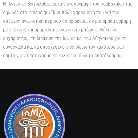
H Αγγελική Βιντσιλαίου, μετά την υπογραφή του συμβολαίου της
δήλωσε στο ioniabc.gr «Είμαι πολύ χαρούμενη που για την
επόμενη αγωνιστική περίοδο θα βρίσκομαι σε μια ομάδα σοβαρή
με στόχους και όραμα για το γυναικείο μπάσκετ. Θέλω να
ευχαριστήσω τη διοίκηση της Ιωνίας και του Αθηναϊκού για τη
συνεργασία και να υποσχεθώ ότι θα δώσω τον καλύτερο μου
εαυτό για να πετύχουμε το καλύτερο δυνατό αποτέλεσμα».