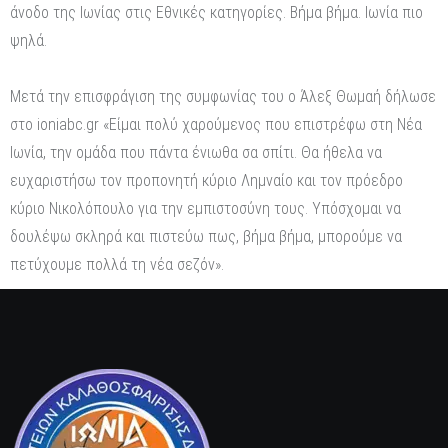
άνοδο της Ιωνίας στις Εθνικές κατηγορίες. Βήμα βήμα. Ιωνία πιο
ψηλά.
Μετά την επισφράγιση της συμφωνίας του ο Άλεξ Θωμαή δήλωσε
στο ioniabc.gr «Είμαι πολύ χαρούμενος που επιστρέφω στη Νέα
Ιωνία, την ομάδα που πάντα ένιωθα σα σπίτι. Θα ήθελα να
ευχαριστήσω τον προπονητή κύριο Λημναίο και τον πρόεδρο
κύριο Νικολόπουλο για την εμπιστοσύνη τους. Υπόσχομαι να
δουλέψω σκληρά και πιστεύω πως, βήμα βήμα, μπορούμε να
πετύχουμε πολλά τη νέα σεζόν».