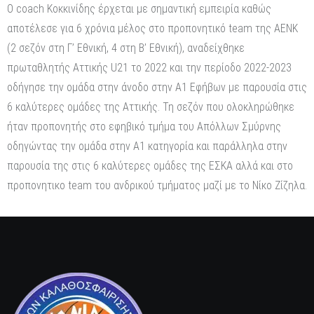
Ο coach Κοκκινίδης έρχεται με σημαντική εμπειρία καθώς
αποτέλεσε για ️6 χρόνια μέλος στο προπονητικό team της ΑΕΝΚ
(2 σεζόν στη Γ’ Εθνική, 4 στη Β’ Εθνική), αναδείχθηκε
πρωταθλητής Αττικής U21 το 2022 και ️την περίοδο 2022-2023
οδήγησε την ομάδα στην άνοδο στην Α1 Εφήβων με παρουσία στις
6 καλύτερες ομάδες της Αττικής. Τη σεζόν που ολοκληρώθηκε
ήταν προπονητής στο εφηβικό τμήμα του Απόλλων Σμύρνης
οδηγώντας την ομάδα στην Α1 κατηγορία και παράλληλα στην
παρουσία της στις 6 καλύτερες ομάδες της ΕΣΚΑ αλλά και στο
προπονητικο team του ανδρικού τμήματος μαζί με το Νίκο Ζίζηλα.