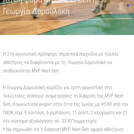
Γεωργία Δαμουλάκη
Η 21η αγωνιστική πρόσφερε σημαντικά παιχνίδια με πολλές
αθλήτριες να διακρίνονται με τη Γεωργία Δαμουλάκη να
αναδεικνύεται MVP Next Gen.
Η Γεωργία Δαμουλάκη κερδίζει για τρίτη αγωνιστική στις
τελευταίες τέσσερις αναμετρήσεις τη διάκριση της MVP Next
Gen. Η Ιωνιώτισσα γκαρντ στην ήττα της Ιωνίας με 95-83 από τον
ΠΑΟΚ είχε 9 πόντους, 6 ριμπάουντ, 11 ασίστ, 2 κλεψίματα και 21
στο σύστημα αξιολόγησης σε 33’45’’συμμετοχής.
* Να σημειωθεί ότι η διάκριση MVP Next Gen αφορά αθλήτριες