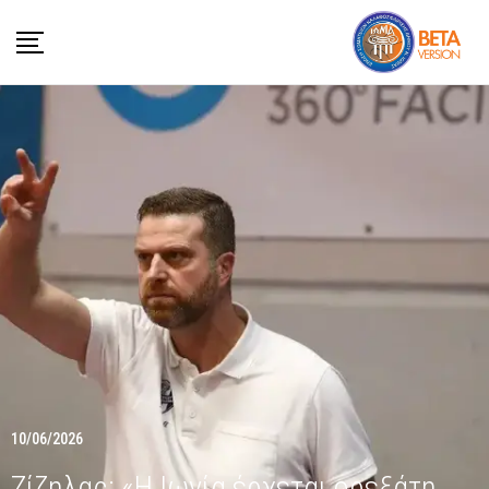
10/06/2026
Ζίζηλας: «Η Ιωνία έρχεται ορεξάτη