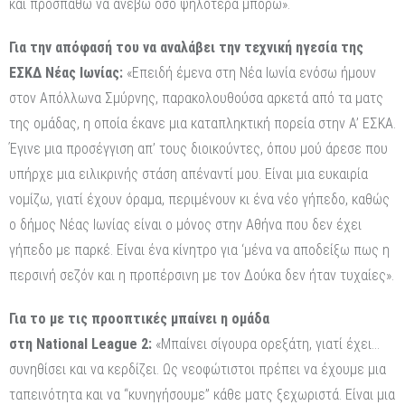
και προσπαθώ να ανέβω όσο ψηλότερα μπορώ».
Για την απόφασή του να αναλάβει την τεχνική ηγεσία της
ΕΣΚΔ Νέας Ιωνίας:
«Επειδή έμενα στη Νέα Ιωνία ενόσω ήμουν
στον Απόλλωνα Σμύρνης, παρακολουθούσα αρκετά από τα ματς
της ομάδας, η οποία έκανε μια καταπληκτική πορεία στην Α’ ΕΣΚΑ.
Έγινε μια προσέγγιση απ’ τους διοικούντες, όπου μού άρεσε που
υπήρχε μια ειλικρινής στάση απέναντί μου. Είναι μια ευκαιρία
νομίζω, γιατί έχουν όραμα, περιμένουν κι ένα νέο γήπεδο, καθώς
ο δήμος Νέας Ιωνίας είναι ο μόνος στην Αθήνα που δεν έχει
γήπεδο με παρκέ. Είναι ένα κίνητρο για ‘μένα να αποδείξω πως η
περσινή σεζόν και η προπέρσινη με τον Δούκα δεν ήταν τυχαίες».
Για το με τις προοπτικές μπαίνει η ομάδα
στη
National
League 2:
«Μπαίνει σίγουρα ορεξάτη, γιατί έχει…
συνηθίσει και να κερδίζει. Ως νεοφώτιστοι πρέπει να έχουμε μια
ταπεινότητα και να “κυνηγήσουμε” κάθε ματς ξεχωριστά. Είναι μια