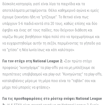
δύσκολη κατηγορία, γιατί είναι λίγα τα παιχνίδια και τα
αποτελέσματα μεταφέρονται. Θέλει καθημερινό αγώνα κι εμείς
έχουμε ξεκινήσει ήδη να “χτίζουμε”. Το θετικό είναι πως
υπάρχουν 5-6 παιδιά κοντά στα 20 τους, καθώς επίσης και δύο
έφηβοι και ένας απ’ τους παίδες, που δείχνουν διάθεση και
νομίζω θα μας βοηθήσουν πάρα πολύ στο να προχωρήσουμε και
να ευχαριστηθούμε αυτήν τη σεζόν, περιμένοντας το γήπεδο για
να “χτίσει” η Νέα Ιωνία ίσως και κάτι καλύτερο».
Για τον στόχο στη
National
League 2:
«Σαν πρώτο στόχο
προφανώς “κυνηγάγαμε” τα play-offs για να μη μπλέξουμε σε
περιπέτειες υποβιβασμού και play-out. “Κυνηγώντας” τα play-offs,
καταλαβαίνεις μέρα με τη μέρα ποιο είναι το “ταβάνι” σου και
μέχρι πού μπορείς να φτάσεις».
Για τις προσθαφαιρέσεις στο ρόστερ ενόψει National League