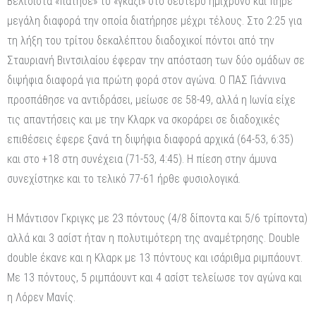
Βελτσίστα «πάτησε» το «γκάζι» στο δεύτερο ημίχρονο και πήρε
μεγάλη διαφορά την οποία διατήρησε μέχρι τέλους. Στο 2:25 για
τη λήξη του τρίτου δεκαλέπτου διαδοχικοί πόντοι από την
Σταυριανή Βιντσιλαίου έφεραν την απόσταση των δύο ομάδων σε
διψήφια διαφορά για πρώτη φορά στον αγώνα. Ο ΠΑΣ Γιάννινα
προσπάθησε να αντιδράσει, μείωσε σε 58-49, αλλά η Ιωνία είχε
τις απαντήσεις και με την Κλαρκ να σκοράρει σε διαδοχικές
επιθέσεις έφερε ξανά τη διψήφια διαφορά αρχικά (64-53, 6:35)
και στο +18 στη συνέχεια (71-53, 4:45). Η πίεση στην άμυνα
συνεχίστηκε και το τελικό 77-61 ήρθε φυσιολογικά.
Η Μάντισον Γκριγκς με 23 πόντους (4/8 δίποντα και 5/6 τρίποντα)
αλλά και 3 ασίστ ήταν η πολυτιμότερη της αναμέτρησης. Double
double έκανε και η Κλαρκ με 13 πόντους και ισάριθμα ριμπάουντ.
Με 13 πόντους, 5 ριμπάουντ και 4 ασίστ τελείωσε τον αγώνα και
η Λόρεν Μανίς.