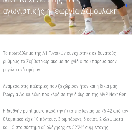
αγωνιστικής η Γεωργία Δαμουλάκη
Το πρωτάθλημα της Α1 Γυναικών συνεχίστηκε σε δυνατούς
ρυθμούς το Σαββατοκύριακο με παιχνίδια που παρουσίασαν
μεγάλο ενδιαφέρον.
Ανάμεσα στις παίκτριες που ξεχώρισαν ήταν και η δικιά μας
Γεωργία Δαμουλάκη που κέρδισε την διάκριση της MVP Next Gen.
Η διεθνής point guard παρά την ήττα της Ιωνίας με 76-42 από τον
Ολυμπιακό είχε 10 πόντους, 3 ριμπάουντ, 6 ασίστ, 2 κλεψίματα
και 15 στο σύστημα αξιολόγησης σε 32’24’’ συμμετοχής.