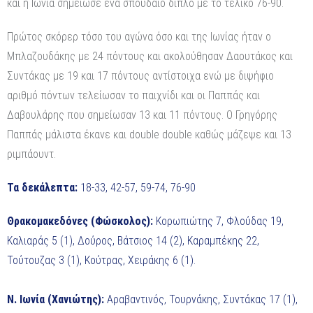
και η Ιωνία σημείωσε ένα σπουδαίο διπλό με το τελικό 76-90.
Πρώτος σκόρερ τόσο του αγώνα όσο και της Ιωνίας ήταν ο
Μπλαζουδάκης με 24 πόντους και ακολούθησαν Δαουτάκος και
Συντάκας με 19 και 17 πόντους αντίστοιχα ενώ με διψήφιο
αριθμό πόντων τελείωσαν το παιχνίδι και οι Παππάς και
Δαβουλάρης που σημείωσαν 13 και 11 πόντους. Ο Γρηγόρης
Παππάς μάλιστα έκανε και double double καθώς μάζεψε και 13
ριμπάουντ.
Τα δεκάλεπτα:
18-33, 42-57, 59-74, 76-90
Θρακομακεδόνες (Φώσκολος):
Κορωπιώτης 7, Φλούδας 19,
Καλιαράς 5 (1), Δούρος, Βάτσιος 14 (2), Καραμπέκης 22,
Τούτουζας 3 (1), Κούτρας, Χειράκης 6 (1).
Ν. Ιωνία (Χανιώτης):
Αραβαντινός, Τουρνάκης, Συντάκας 17 (1),