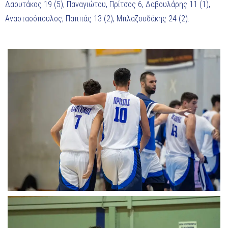
Δαουτάκος 19 (5), Παναγιώτου, Πρίτσος 6, Δαβουλάρης 11 (1),
Αναστασόπουλος, Παππάς 13 (2), Μπλαζουδάκης 24 (2).