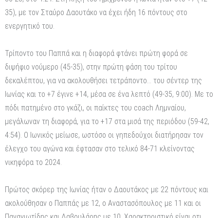
35), με τον Σταύρο Δαουτάκο να έχει ήδη 16 πόντους στο
ενεργητικό του.
Τρίποντο του Παππά και η διαφορά φτάνει πρώτη φορά σε
διψήφιο νούμερο (45-35), στην πρώτη φάση του τρίτου
δεκαλέπτου, για να ακολουθήσει τετράποντο… του σέντερ της
Ιωνίας και το +7 έγινε +14, μέσα σε ένα λεπτό (49-35, 9:00). Με το
πόδι πατημένο στο γκάζι, οι παίκτες του coach Λημναίου,
μεγάλωναν τη διαφορά, για το +17 στα μισά της περιόδου (59-42,
4:54). Ο Ιωνικός μείωσε, ωστόσο οι γηπεδούχοι διατήρησαν τον
έλεγχο του αγώνα και έφτασαν στο τελικό 84-71 κλείνοντας
νικηφόρα το 2024.
Πρώτος σκόρερ της Ιωνίας ήταν ο Δαουτάκος με 22 πόντους και
ακολούθησαν ο Παππάς με 12, ο Αναστασόπουλος με 11 και οι
Παναγιωτίδης και Δαβουλάρης με 10. Χαρακτηριστικό είναι οτι