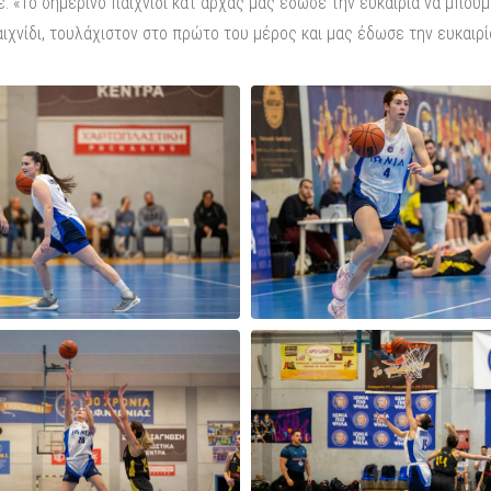
ε: «Το σημερινό παιχνίδι κατ αρχάς μας έδωσε την ευκαιρία να μπούμ
χνίδι, τουλάχιστον στο πρώτο του μέρος και μας έδωσε την ευκαιρία 