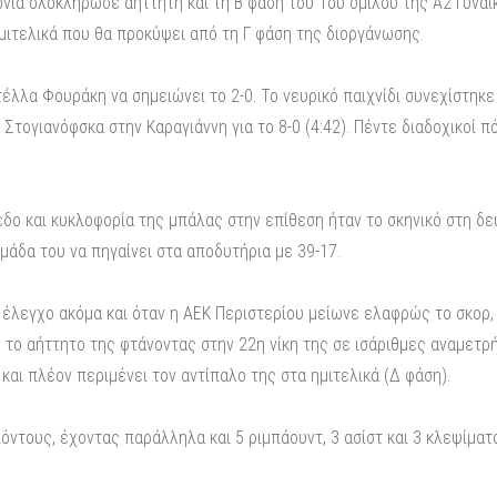
ωνία ολοκλήρωσε αήττητη και τη Β φάση του 1ου ομίλου της Α2 Γυναι
ημιτελικά που θα προκύψει από τη Γ φάση της διοργάνωσης.
έλλα Φουράκη να σημειώνει το 2-0. Το νευρικό παιχνίδι συνεχίστηκε 
ν Στογιανόφσκα στην Καραγιάννη για το 8-0 (4:42). Πέντε διαδοχικοί 
εδο και κυκλοφορία της μπάλας στην επίθεση ήταν το σκηνικό στη δε
μάδα του να πηγαίνει στα αποδυτήρια με 39-17.
ον έλεγχο ακόμα και όταν η ΑΕΚ Περιστερίου μείωνε ελαφρώς το σκορ
νε το αήττητο της φτάνοντας στην 22η νίκη της σε ισάριθμες αναμετ
αι πλέον περιμένει τον αντίπαλο της στα ημιτελικά (Δ φάση).
ντους, έχοντας παράλληλα και 5 ριμπάουντ, 3 ασίστ και 3 κλεψίματ