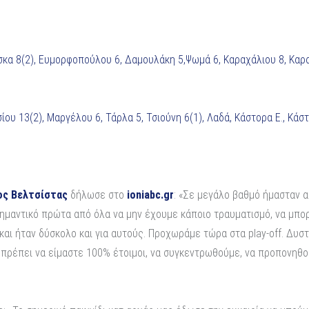
κα 8(2), Ευμορφοπούλου 6, Δαμουλάκη 5,Ψωμά 6, Καραχάλιου 8, Καρα
ου 13(2), Μαργέλου 6, Τάρλα 5, Τσιούνη 6(1), Λαδά, Κάστορα Ε., Κάσ
ος Βελτσίστας
δήλωσε στο
ioniabc.gr
: «Σε μεγάλο βαθμό ήμασταν α
σημαντικό πρώτα από όλα να μην έχουμε κάποιο τραυματισμό, να μπορ
ς και ήταν δύσκολο και για αυτούς. Προχωράμε τώρα στα play-off. Δ
ρέπει να είμαστε 100% έτοιμοι, να συγκεντρωθούμε, να προπονηθούμε