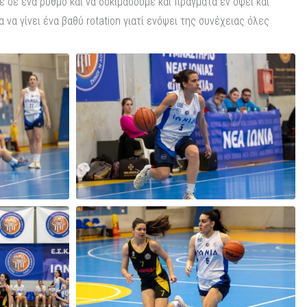
ε σε ένα ρυθμό και να δοκιμάσουμε και πράγματα εν όψει και
να γίνει ένα βαθύ rotation γιατί ενόψει της συνέχειας όλες