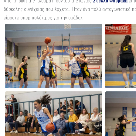
Από τη δική της πλευρά η σέντερ της Ιωνίας
Στέλλα Φουράκη
είπ
δύσκολης συνέχειας που έρχεται. Ήταν ένα πολύ ανταγωνιστικό παι
είμαστε υπερ πολύτιμες για την ομάδα».