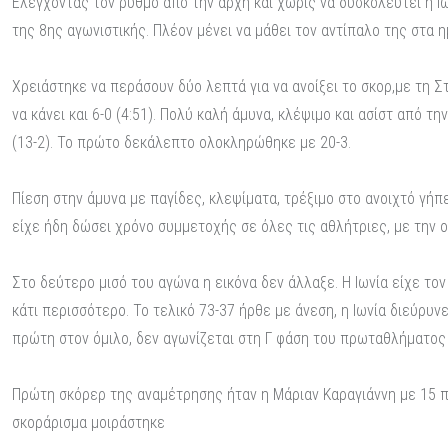
Ελέγχοντας τον ρυθμό από την αρχή και χωρίς να δυσκολευτεί η Ι
της 8ης αγωνιστικής. Πλέον μένει να μάθει τον αντίπαλο της στα 
Χρειάστηκε να περάσουν δύο λεπτά για να ανοίξει το σκορ,με τη Στ
να κάνει και 6-0 (4:51). Πολύ καλή άμυνα, κλέψιμο και ασίστ από τη
(13-2). Το πρώτο δεκάλεπτο ολοκληρώθηκε με 20-3.
Πίεση στην άμυνα με παγίδες, κλεψίματα, τρέξιμο στο ανοιχτό γήπ
είχε ήδη δώσει χρόνο συμμετοχής σε όλες τις αθλήτριες, με την ο
Στο δεύτερο μισό του αγώνα η εικόνα δεν άλλαξε. Η Ιωνία είχε τ
κάτι περισσότερο. Το τελικό 73-37 ήρθε με άνεση, η Ιωνία διεύρυ
πρώτη στον όμιλο, δεν αγωνίζεται στη Γ φάση του πρωταθλήματος κ
Πρώτη σκόρερ της αναμέτρησης ήταν η Μάριαν Καραγιάννη με 15 πό
σκοράρισμα μοιράστηκε