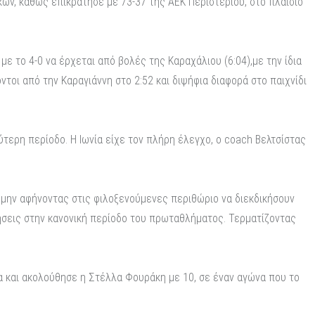
κών, καθώς επικράτησε με 73-37 της ΑΕΚ Περιστερίου, στο πλαίσιο
με το 4-0 να έρχεται από βολές της Καραχάλιου (6:04),με την ίδια
πόντοι από την Καραγιάννη στο 2:52 και διψήφια διαφορά στο παιχνίδι
ύτερη περίοδο. Η Ιωνία είχε τον πλήρη έλεγχο, ο coach Βελτσίστας
, μην αφήνοντας στις φιλοξενούμενες περιθώριο να διεκδικήσουν
ρήσεις στην κανονική περίοδο του πρωταθλήματος. Τερματίζοντας
α και ακολούθησε η Στέλλα Φουράκη με 10, σε έναν αγώνα που το