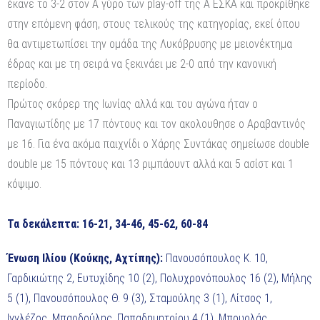
έκανε το 3-2 στον Α γύρο των play-off της Α ΕΣΚΑ και προκρίθηκε
στην επόμενη φάση, στους τελικούς της κατηγορίας, εκεί όπου
θα αντιμετωπίσει την ομάδα της Λυκόβρυσης με μειονέκτημα
έδρας και με τη σειρά να ξεκινάει με 2-0 από την κανονική
περίοδο.
Πρώτος σκόρερ της Ιωνίας αλλά και του αγώνα ήταν ο
Παναγιωτίδης με 17 πόντους και τον ακολουθησε ο Αραβαντινός
με 16. Για ένα ακόμα παιχνίδι ο Χάρης Συντάκας σημείωσε double
double με 15 πόντους και 13 ριμπάουντ αλλά και 5 ασίστ και 1
κόψιμο.
Τα δεκάλεπτα: 16-21, 34-46, 45-62, 60-84
Ένωση Ιλίου (Κούκης, Αχτίπης):
Πανουσόπουλος Κ. 10,
Γαρδικιώτης 2, Ευτυχίδης 10 (2), Πολυχρονόπουλος 16 (2), Μήλης
5 (1), Πανουσόπουλος Θ. 9 (3), Σταμούλης 3 (1), Λίτσος 1,
Ιγγλέζος, Μπαρδούλης, Παπαδημητρίου 4 (1), Μπουρλάς.