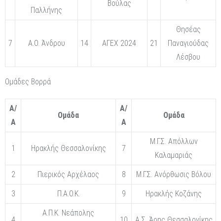
Βούλας
Παλλήνης
Θησέας
7
Α.Ο. Άνδρου
14
ΑΓΕΧ 2024
21
Παναγιούδας
Λέσβου
Ομάδες Βορρά
Α/
Α/
Ομάδα
Ομάδα
Α
Α
Μ.Γ.Σ. Απόλλων
1
Ηρακλής Θεσσαλονίκης
7
Καλαμαριάς
2
Πιερικός Αρχέλαος
8
Μ.Γ.Σ. Ανόρθωσις Βόλου
3
Π.Α.Ο.Κ.
9
Ηρακλής Κοζάνης
Α.Π.Κ. Νεάπολης
4
10
Α.Σ. Άρης Θεσσαλονίκης